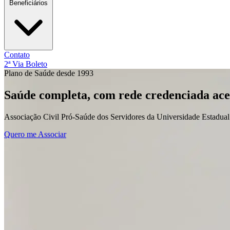
Digitação de Faturas Web
Como fazer a Digitação
Transmissão TIS
Beneficiários
Link IDS Operadoras
Guias
GRF – Remessa de Faturas
Guia de Con
(verso)
Guia SADT (frente)
Guia SADT (verso)
Guia Outras Despes
Aplicativo
Contato
Rede Credenciada
Corpo Clínico
Extrato de Serviços
Info
2ª Via Boleto
Plano de Saúde desde 1993
Saúde completa, com rede credenciada
ace
Associação Civil Pró-Saúde dos Servidores da Universidade Estadual
Quero me Associar